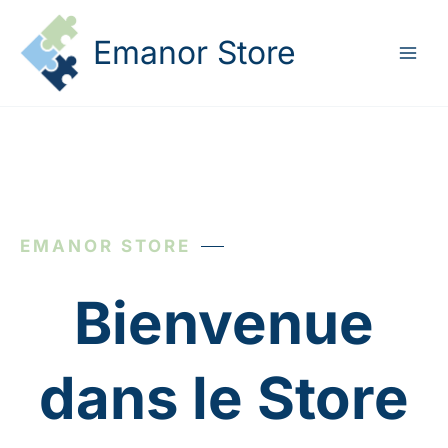
Aller
Main
au
Emanor Store
Menu
contenu
EMANOR STORE
Bienvenue
dans le Store