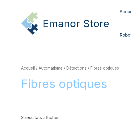
Aller
au
Accue
contenu
Emanor Store
Robot
Accueil
/
Automatisme
/
Détections
/ Fibres optiques
Fibres optiques
3 résultats affichés