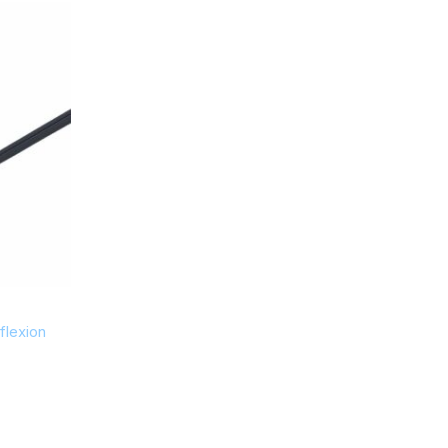
125 €
122
125
flexion