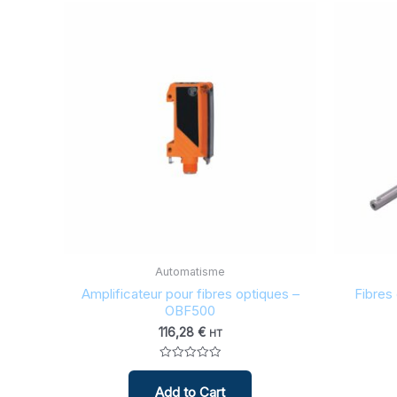
Filtre par prix
114 €
114
117
Filter
Automatisme
Amplificateur pour fibres optiques –
Fibres
OBF500
116,28
€
HT
Note
0
Add to Cart
sur