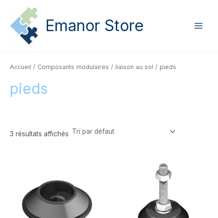
Aller
Main
au
Emanor Store
Men
contenu
Accueil
/
Composants modulaires
/
liaison au sol
/ pieds
pieds
3 résultats affichés
Filtre par prix
2 €
15 €
2
5
9
12
15