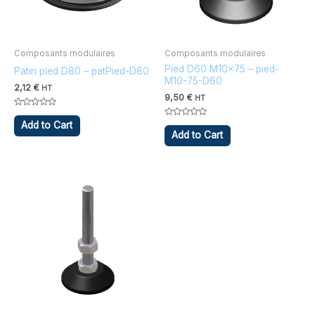
Filter
Composants modulaires
Composants modulaires
Pied D60 M10x75 – pied-
Patin pied D80 – patPied-D80
M10-75-D60
2,12
€
HT
9,50
€
HT
Note
0
Note
Add to Cart
sur
0
Add to Cart
5
sur
5