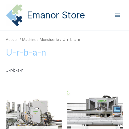
Aller
Main
au
Emanor Store
Men
contenu
Accueil
/
Machines Menuiserie
/ U-r-b-a-n
U-r-b-a-n
U-r-b-a-n
Catégories de produits
Catégories de produits