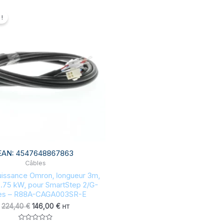
Le
Le
prix
prix
!
initial
actuel
était :
est :
224,40 €.
146,00 €.
126
EAN:
4547648867863
Câbles
uissance Omron, longueur 3m,
0.75 kW, pour SmartStep 2/G-
ies – R88A-CAGA003SR-E
224,40
€
146,00
€
HT