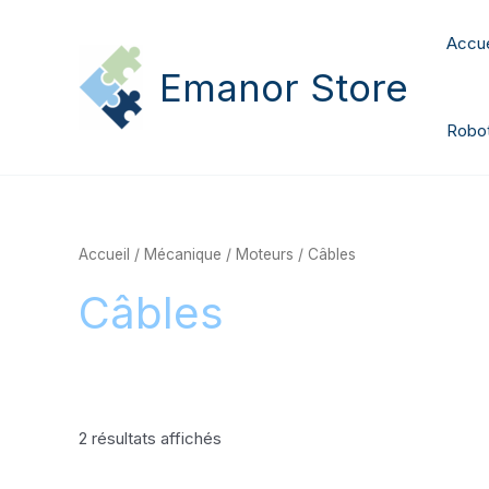
Aller
au
Accue
contenu
Emanor Store
Robot
Accueil
/
Mécanique
/
Moteurs
/ Câbles
Câbles
2 résultats affichés