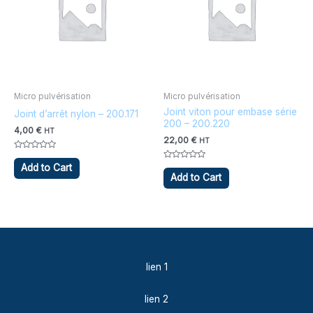
Micro pulvérisation
Micro pulvérisation
Joint viton pour embase série
Joint d’arrêt nylon – 200.171
200 – 200.220
4,00
€
HT
22,00
€
HT
Note
0
Note
Add to Cart
sur
0
Add to Cart
5
sur
5
lien 1
lien 2