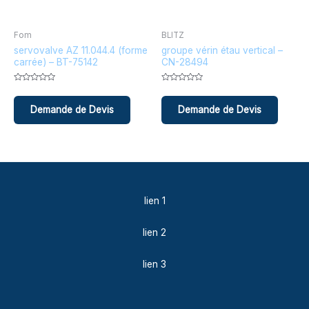
Fom
BLITZ
servovalve AZ 11.044.4 (forme
groupe vérin étau vertical –
carrée) – BT-75142
CN-28494
Note
Note
0
0
sur
sur
5
5
lien 1
lien 2
lien 3