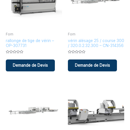
Fom
Fom
rallonge de tige de vérin –
vérin alésage 25 / course 300
OP-307731
/ 320.0.2.32.300 – CN-314356
Note
Note
0
0
sur
sur
5
5