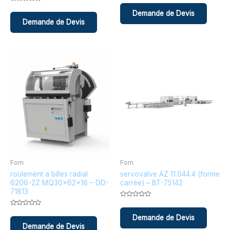
0
Note
sur
0
5
sur
5
Fom
Fom
roulement a billes radial
servovalve AZ 11.044.4 (forme
6206-2Z MQ30x62x16 – DD-
carrée) – BT-75142
71813
Note
0
Note
sur
0
5
sur
5