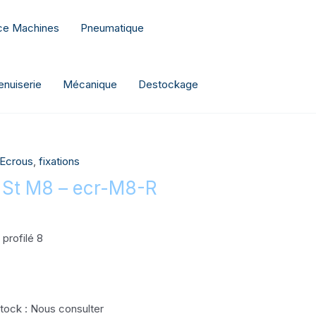
nce Machines
Pneumatique
nuiserie
Mécanique
Destockage
Ecrous
,
fixations
8 St M8 – ecr-M8-R
 profilé 8
 stock : Nous consulter