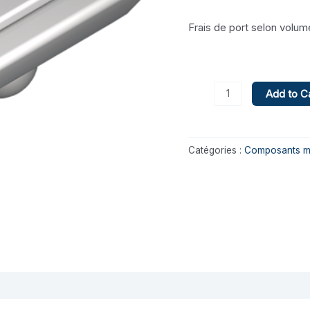
M8-
Frais de port selon volum
R
Add to C
Catégories :
Composants m