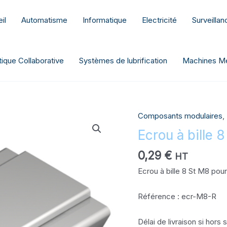
il
Automatisme
Informatique
Electricité
Surveilla
ique Collaborative
Systèmes de lubrification
Machines Me
Composants modulaires
,
quantité
de
Ecrou à bille 
Ecrou
0,29
€
à
HT
bille
Ecrou à bille 8 St M8 pour
8
St
Référence : ecr-M8-R
M8
-
Délai de livraison si hors
ecr-