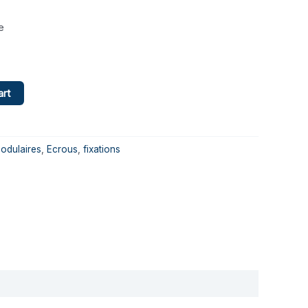
e
art
odulaires
,
Ecrous
,
fixations