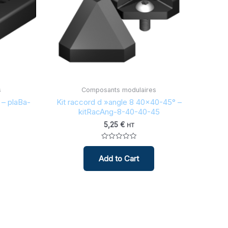
s
Composants modulaires
– plaBa-
Kit raccord d »angle 8 40×40-45° –
kitRacAng-8-40-40-45
5,25
€
HT
Note
0
Add to Cart
sur
5