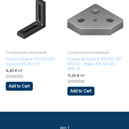
Composants modulaires
Composants modulaires
Equerre légère 60x60x20 –
Plaque de base 8 80×80-45°
equLeg-60-60-20
M10 Al – plaBa-80-80-45-
M10-Al
4,40
€
HT
11,30
€
HT
Note
0
Add to Cart
Note
sur
0
Add to Cart
5
sur
5
lien 1