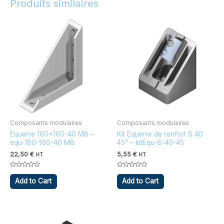
Produits similaires
Composants modulaires
Composants modulaires
Equerre 160×160-40 M8 –
Kit Equerre de renfort 8 40
equ-160-160-40 M8
45° – kitEqu-8-40-45
22,50
€
5,55
€
HT
HT
Note
Note
0
0
Add to Cart
Add to Cart
sur
sur
5
5