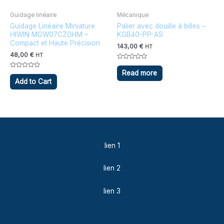
Guidage linéaire
Mécanique
Guidage Linéaire Miniature
Palier avec douille à billes –
HIWIN MGW07CZ0HM –
KGB40-PP-AS
Compact et Haute Précision
143,00
€
HT
48,00
€
HT
Note
0
Read more
Note
sur
0
Add to Cart
5
sur
5
lien 1
lien 2
lien 3