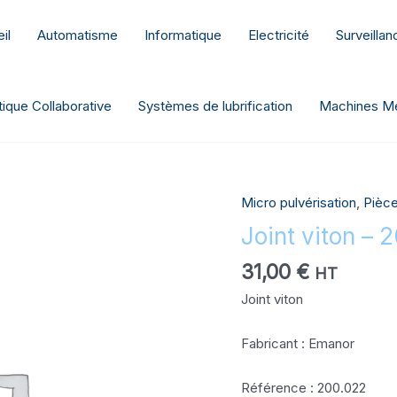
il
Automatisme
Informatique
Electricité
Surveilla
ique Collaborative
Systèmes de lubrification
Machines Me
Micro pulvérisation
,
Pièc
quantité
de
Joint viton – 
Joint
31,00
€
viton
HT
-
Joint viton
200.022
Fabricant : Emanor
Référence : 200.022