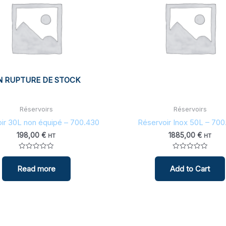
N RUPTURE DE STOCK
Réservoirs
Réservoirs
ir 30L non équipé – 700.430
Réservoir Inox 50L – 700
198,00
€
1885,00
€
HT
HT
Note
Note
0
0
Read more
Add to Cart
sur
sur
5
5