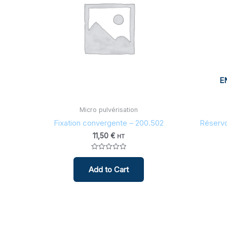
E
Micro pulvérisation
Fixation convergente – 200.502
Réservo
11,50
€
HT
Note
0
Add to Cart
sur
5