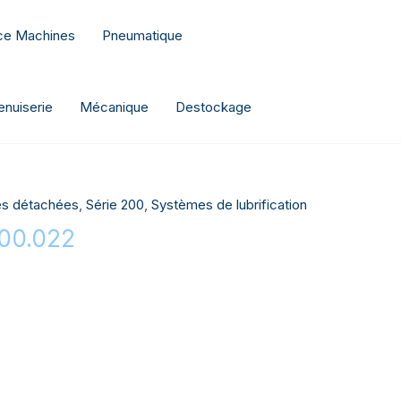
nce Machines
Pneumatique
nuiserie
Mécanique
Destockage
es détachées
,
Série 200
,
Systèmes de lubrification
200.022