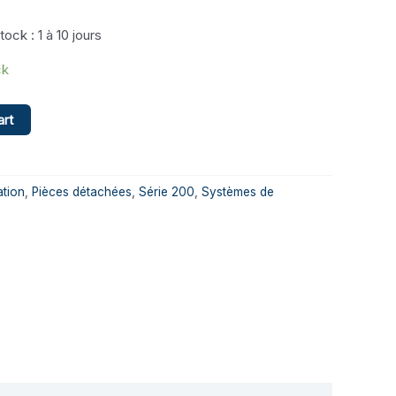
tock : 1 à 10 jours
ck
art
ation
,
Pièces détachées
,
Série 200
,
Systèmes de