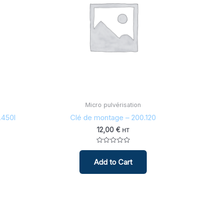
Micro pulvérisation
.450l
Clé de montage – 200.120
12,00
€
HT
Note
0
Add to Cart
sur
5