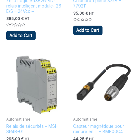
Zelio Logic SR3B261BD-
Chipcard 1 piece 32kB –
relais intelligent module- 26
779211
E/S – 24Vcc –
35,00
€
HT
385,00
€
HT
Note
0
Add to Cart
Note
sur
0
Add to Cart
5
sur
5
Automatisme
Automatisme
Relais de sécurités – MSI-
Capteur magnétique pour
SR4B-01
rainure en T – BMF00C4
295,00
€
44,25
€
HT
HT