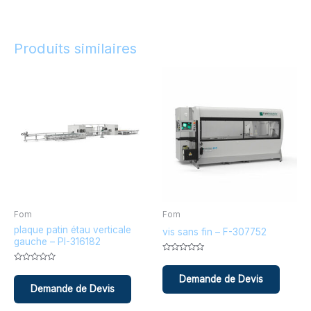
Produits similaires
Fom
Fom
plaque patin étau verticale
vis sans fin – F-307752
gauche – PI-316182
Note
0
Note
sur
0
5
sur
5