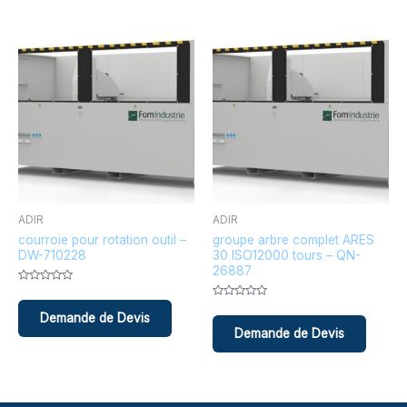
ADIR
ADIR
courroie pour rotation outil –
groupe arbre complet ARES
DW-710228
30 ISO12000 tours – QN-
26887
Note
0
Note
sur
0
5
sur
5