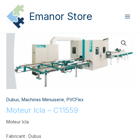
Aller
Main
au
Emanor Store
Men
contenu
quantité
de
Moteur
Icla
-
C11559
Dubus
,
Machines Menuiserie
,
PVCFlex
Moteur Icla – C11559
Moteur Icla
Fabricant : Dubus