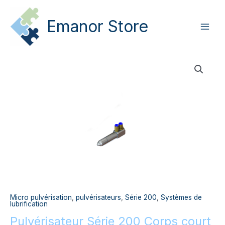
Aller
Main
au
Emanor Store
Men
contenu
quantité
de
Pulvérisateur
Série
200
Corps
court
–
201.244.140
Micro pulvérisation
,
pulvérisateurs
,
Série 200
,
Systèmes de
lubrification
Pulvérisateur Série 200 Corps court