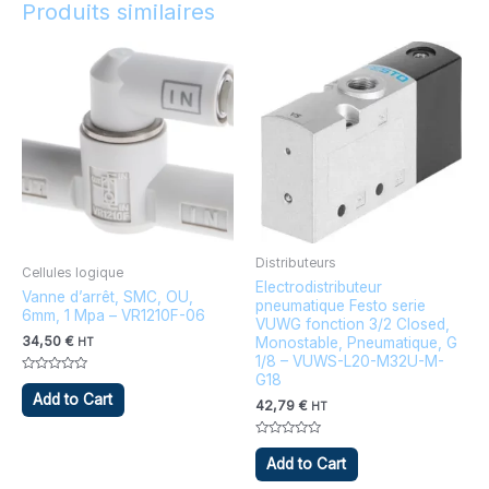
Produits similaires
Distributeurs
Cellules logique
Electrodistributeur
Vanne d’arrêt, SMC, OU,
pneumatique Festo serie
6mm, 1 Mpa – VR1210F-06
VUWG fonction 3/2 Closed,
34,50
€
Monostable, Pneumatique, G
HT
1/8 – VUWS-L20-M32U-M-
G18
Note
0
Add to Cart
42,79
€
sur
HT
5
Note
0
Add to Cart
sur
5