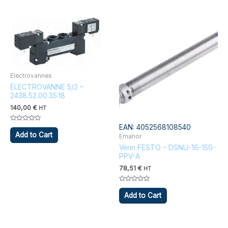
Electrovannes
ÉLECTROVANNE 5/2 –
2438.52.00.35.18
140,00
€
HT
EAN:
4052568108540
Note
0
Add to Cart
Emanor
sur
5
Vérin FESTO – DSNU-16-150-
PPV-A
78,51
€
HT
Note
0
Add to Cart
sur
5