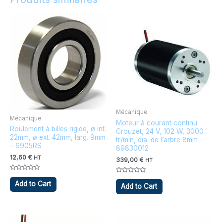
Mécanique
Mécanique
Moteur à courant continu
Roulement à billes rigide, ø int.
Crouzet, 24 V, 102 W, 3000
22mm, ø ext. 42mm, larg. 9mm
tr/min, dia. de l’arbre 8mm –
– 6905RS
89830012
12,60
€
HT
339,00
€
HT
Note
Note
0
Add to Cart
0
Add to Cart
sur
sur
5
5