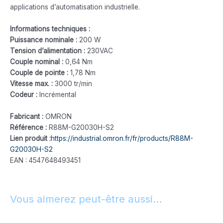
applications d’automatisation industrielle.
Informations techniques :
Puissance nominale :
200 W
Tension d’alimentation :
230VAC
Couple nominal :
0,64 Nm
Couple de pointe :
1,78 Nm
Vitesse max. :
3000 tr/min
Codeur :
Incrémental
Fabricant :
OMRON
Référence :
R88M-G20030H-S2
Lien produit :
https://industrial.omron.fr/fr/products/R88M-
G20030H-S2
EAN : 4547648493451
Vous aimerez peut-être aussi…
Le
Le
Le
Le