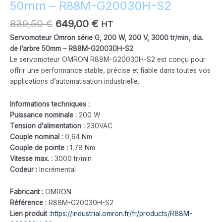
50mm – R88M-G20030H-S2
-
R88M-
839,50
€
649,00
€
HT
G20030H-
Servomoteur Omron série G, 200 W, 200 V, 3000 tr/min, dia.
S2
de l’arbre 50mm – R88M-G20030H-S2
Le servomoteur OMRON R88M-G20030H-S2 est conçu pour
offrir une performance stable, précise et fiable dans toutes vos
applications d’automatisation industrielle.
Informations techniques :
Puissance nominale :
200 W
Tension d’alimentation :
230VAC
Couple nominal :
0,64 Nm
Couple de pointe :
1,78 Nm
Vitesse max. :
3000 tr/min
Codeur :
Incrémental
Fabricant :
OMRON
Référence :
R88M-G20030H-S2
Lien produit :
https://industrial.omron.fr/fr/products/R88M-