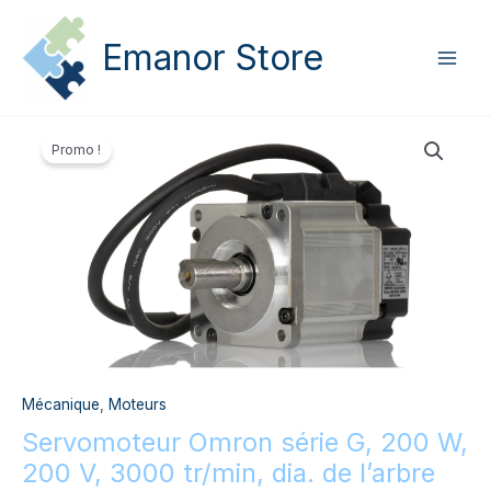
Aller
Main
au
Emanor Store
Men
contenu
Le
Le
quantité
prix
prix
Promo !
de
initial
actuel
Servomoteur
était :
est :
Omron
839,50 €.
649,00 €.
série
G,
200
W,
200
V,
3000
tr/min,
Mécanique
,
Moteurs
dia.
Servomoteur Omron série G, 200 W,
de
l'arbre
200 V, 3000 tr/min, dia. de l’arbre
50mm