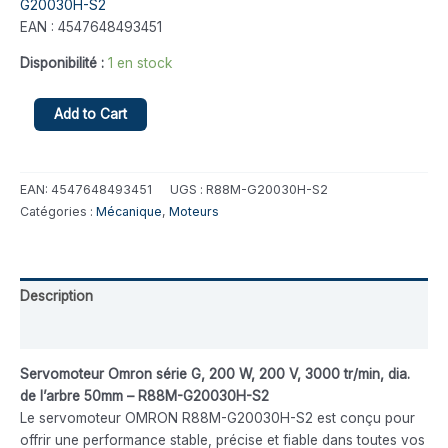
G20030H-S2
EAN : 4547648493451
Disponibilité :
1 en stock
Add to Cart
EAN:
4547648493451
UGS :
R88M-G20030H-S2
Catégories :
Mécanique
,
Moteurs
Description
Avis (0)
Servomoteur Omron série G, 200 W, 200 V, 3000 tr/min, dia.
de l’arbre 50mm – R88M-G20030H-S2
Le servomoteur OMRON R88M-G20030H-S2 est conçu pour
offrir une performance stable, précise et fiable dans toutes vos