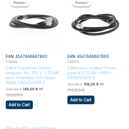
prix
prix
prix
prix
Promo !
Promo !
Promo !
Promo !
initial
actuel
initial
actuel
était :
est :
était :
est :
224,40 €.
146,00 €.
162,88 €.
106,00 €.
EAN:
4547648867863
EAN:
4547648867863
Câbles
Câbles
Câble Puissance Omron,
Câble pour codeur Omron,
longueur 3m, 230 V, 0.75 kW,
jusqu’à 0.75 kW – R88A-
pour SmartStep 2/G-Series –
CRGB003CR-E
R88A-CAGA003SR-E
162,88
€
106,00
€
HT
224,40
€
146,00
€
HT
Note
0
Add to Cart
Note
sur
0
Add to Cart
5
sur
5
Produits similaires