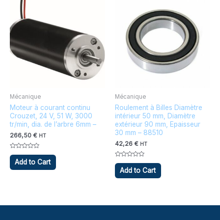
Mécanique
Mécanique
Moteur à courant continu
Roulement à Billes Diamètre
Crouzet, 24 V, 51 W, 3000
intérieur 50 mm, Diamètre
tr/min, dia. de l’arbre 6mm –
extérieur 90 mm, Epaisseur
30 mm – 88510
266,50
€
HT
42,26
€
HT
Note
0
Add to Cart
Note
sur
0
Add to Cart
5
sur
5