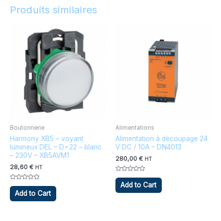
Produits similaires
Boutonnerie
Alimentations
Harmony XB5 – voyant
Alimentation à découpage 24
lumineux DEL – D=22 – blanc
V DC / 10A – DN4013
– 230V – XB5AVM1
280,00
€
HT
28,60
€
HT
Note
0
Add to Cart
Note
sur
0
Add to Cart
5
sur
5