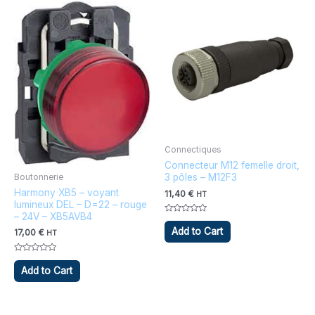
Connectiques
Connecteur M12 femelle droit,
3 pôles – M12F3
Boutonnerie
Harmony XB5 – voyant
11,40
€
HT
lumineux DEL – D=22 – rouge
– 24V – XB5AVB4
Note
0
Add to Cart
17,00
€
HT
sur
5
Note
0
Add to Cart
sur
5