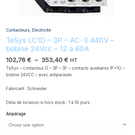
60A
Contacteurs
,
Electricité
TeSys LC1D – 3P – AC-3 440V –
bobine 24Vcc – 12 à 60A
102,76
€
–
353,40
€
HT
TeSys – contacteur D – 3P – 3F – contacts auxiliaires 1F+1O –
bobine 24VCC – avec antiparasite
Fabricant : Schneider
Délai de livraison si hors stock : 1 à 10 jours
Ampérage