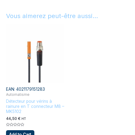
Vous aimerez peut-être aussi…
EAN:
4021179151283
Automatisme
Détecteur pour vérins à
rainure en T connecteur M8 –
MK5102
44,50
€
HT
Note
0
Add to Cart