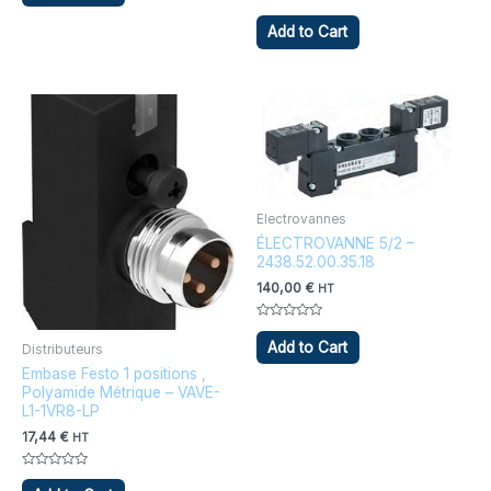
5
Note
0
Add to Cart
sur
5
Electrovannes
ÉLECTROVANNE 5/2 –
2438.52.00.35.18
140,00
€
HT
Note
0
Add to Cart
Distributeurs
sur
5
Embase Festo 1 positions ,
Polyamide Métrique – VAVE-
L1-1VR8-LP
17,44
€
HT
Note
0