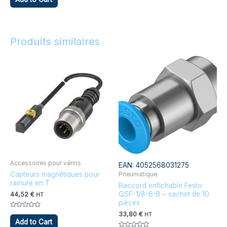
sur
5
Produits similaires
Ce
produit
a
plusieurs
variations.
Les
options
peuvent
être
choisies
Accessoires pour vérins
EAN:
4052568031275
sur
Capteurs magnétiques pour
Pneumatique
rainure en T
la
Raccord enfichable Festo
QSF-1/8-6-B – sachet de 10
page
44,52
€
HT
pièces
du
Note
33,80
€
HT
produit
0
Add to Cart
sur