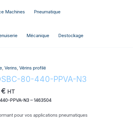
nce Machines
Pneumatique
nuiserie
Mécanique
Destockage
Le
e
,
Verins
,
Vérins profilé
prix
 DSBC-80-440-PPVA-N3
actuel
est :
0
€
HT
€.
330,00 €.
-440-PPVA-N3 – 1463504
ormant pour vos applications pneumatiques