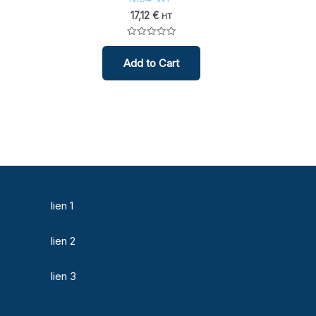
17,12
€
HT
Note
0
Add to Cart
sur
5
lien 1
lien 2
lien 3