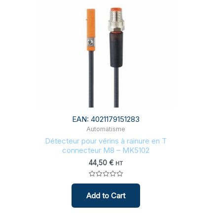
EAN:
4021179151283
Automatisme
Détecteur pour vérins à rainure en T
connecteur M8 – MK5102
44,50
€
HT
Note
0
Add to Cart
sur
5