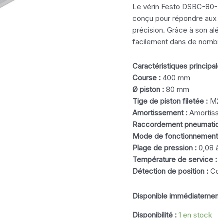
Le vérin Festo DSBC-80-
conçu pour répondre aux be
précision. Grâce à son a
facilement dans de nomb
Caractéristiques principal
Course :
400 mm
Ø piston :
80 mm
Tige de piston filetée :
M2
Amortissement :
Amortiss
Raccordement pneumatiq
Mode de fonctionnement
Plage de pression :
0,08 à
Température de service :
Détection de position :
Co
Disponible immédiatemen
Disponibilité :
1 en stock