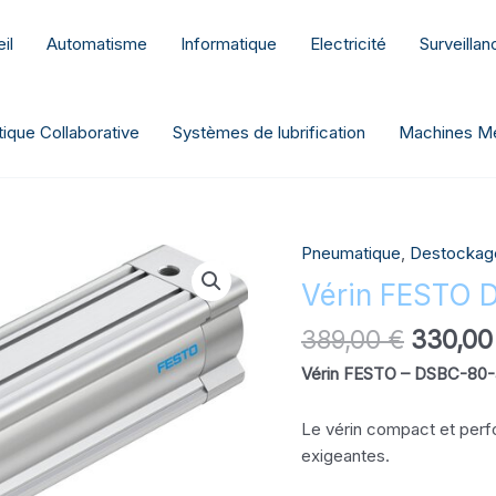
il
Automatisme
Informatique
Electricité
Surveilla
ique Collaborative
Systèmes de lubrification
Machines Me
Le
Pneumatique
,
Destockag
quantité
prix
de
Vérin FESTO
initial
Vérin
était :
389,00
€
330,0
FESTO
389,00 
DSBC-
Vérin FESTO – DSBC-80
80-
440-
Le vérin compact et perf
PPVA-
exigeantes.
N3