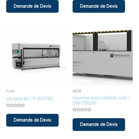
0
0
sur
sur
5
5
Fom
ADIR
courroie pour rotation outil –
vis sans fin – F-307752
DW-710228
Note
0
Note
sur
0
5
sur
5