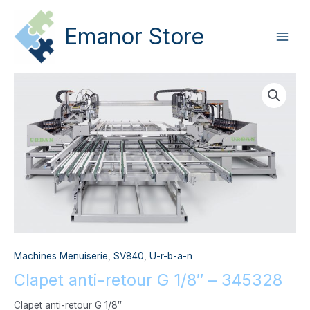
Aller
Main
au
Emanor Store
Men
contenu
quantité
de
Clapet
anti-
retour
G
1/8"
-
345328
Machines Menuiserie
,
SV840
,
U-r-b-a-n
Clapet anti-retour G 1/8″ – 345328
Clapet anti-retour G 1/8″