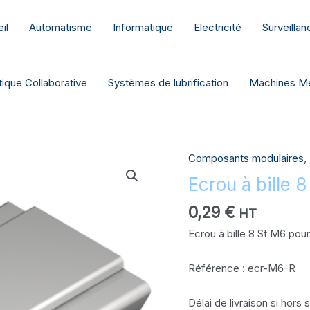
il
Automatisme
Informatique
Electricité
Surveilla
ique Collaborative
Systèmes de lubrification
Machines Me
Composants modulaires
,
quantité
de
Ecrou à bille 
Ecrou
0,29
€
à
HT
bille
Ecrou à bille 8 St M6 pour
8
St
Référence : ecr-M6-R
M6
-
Délai de livraison si hors
ecr-