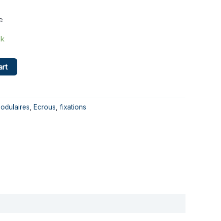
e
ck
art
odulaires
,
Ecrous
,
fixations