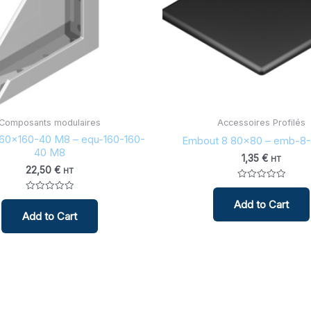
Composants modulaires
Accessoires Profilés
160×160-40 M8 – equ-160-160-
Embout 8 80×80 – emb-8
40 M8
1,35
€
HT
22,50
€
HT
Note
0
Note
Add to Cart
sur
0
5
Add to Cart
sur
5