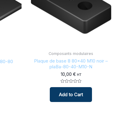
Composants modulaires
Plaque de base 8 80×40 M10 noir –
-80-80
plaBa-80-40-M10-N
10,00
€
HT
Note
0
Add to Cart
sur
5