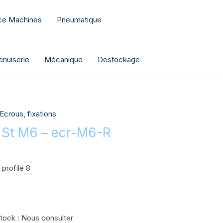
nce Machines
Pneumatique
nuiserie
Mécanique
Destockage
Ecrous
,
fixations
8 St M6 – ecr-M6-R
 profilé 8
 stock : Nous consulter