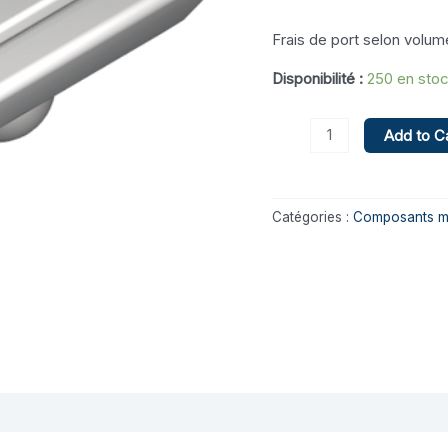
M6-
Frais de port selon volum
R
Disponibilité :
250 en sto
Add to C
Catégories :
Composants m